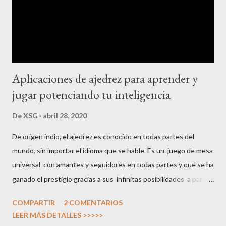
Aplicaciones de ajedrez para aprender y
jugar potenciando tu inteligencia
De
XSG
abril 28, 2020
De origen indio, el ajedrez es conocido en todas partes del
mundo, sin importar el idioma que se hable. Es un juego de mesa
universal con amantes y seguidores en todas partes y que se ha
ganado el prestigio gracias a sus infinitas posibilidades a partir
de unas reglas, en principio, sencillas. Cara a cara, por internet,
COMPARTIR
2 COMENTARIOS
por correspondencia, con piezas de madera, de plástico o
LEER MÁS DETALLES >>>>>
virtuales, el ajedrez es un juego de guerra en el que táctica y