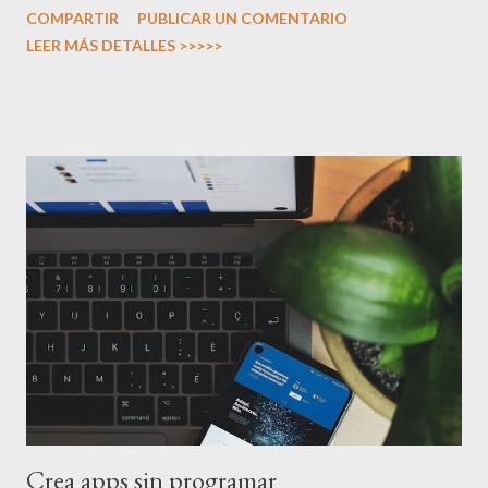
COMPARTIR
PUBLICAR UN COMENTARIO
de programación que, si bien pueden parecer sensatos a primera
LEER MÁS DETALLES >>>>>
vista, podrían estar obstaculizando tu productividad real. Mito 1:
Necesitas dominar las tecnologías más recientes para ser
relevante La trampa: El miedo a quedarse atrás (FOMO) nos
empuja a invertir continuamente tiempo en aprender cada
nuevo framework, lenguaje o herramienta que aparece en el
horizonte tecnológico. La realidad: Las tecnologías "dinosaurio"
siguen dominando el mundo real: WordPress y PHP continúan
ejecutando la mayoría de las aplicaciones web Java sigue siendo
el estándar en el mundo empresarial La mayoría de las bases de
datos siguen siendo SQL C++ continúa siendo fundamen...
Crea apps sin programar