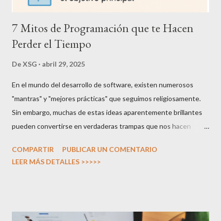
7 Mitos de Programación que te Hacen
Perder el Tiempo
De
XSG
abril 29, 2025
En el mundo del desarrollo de software, existen numerosos
"mantras" y "mejores prácticas" que seguimos religiosamente.
Sin embargo, muchas de estas ideas aparentemente brillantes
pueden convertirse en verdaderas trampas que nos hacen
desperdiciar tiempo valioso. Este análisis examina varios mitos
COMPARTIR
PUBLICAR UN COMENTARIO
de programación que, si bien pueden parecer sensatos a primera
LEER MÁS DETALLES >>>>>
vista, podrían estar obstaculizando tu productividad real. Mito 1:
Necesitas dominar las tecnologías más recientes para ser
relevante La trampa: El miedo a quedarse atrás (FOMO) nos
empuja a invertir continuamente tiempo en aprender cada