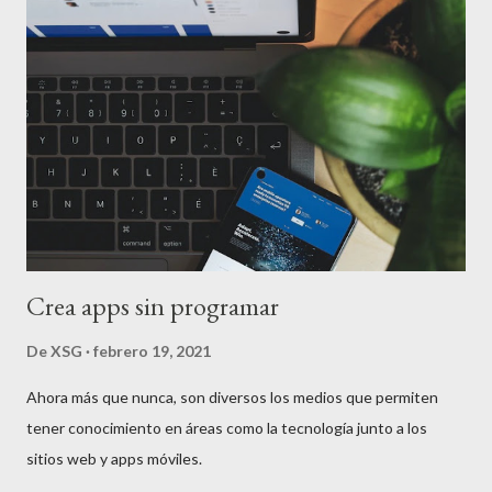
nuevo framework, lenguaje o herramienta que aparece en el
horizonte tecnológico. La realidad: Las tecnologías "dinosaurio"
siguen dominando el mundo real: WordPress y PHP continúan
ejecutando la mayoría de las aplicaciones web Java sigue siendo
el estándar en el mundo empresarial La mayoría de las bases de
datos siguen siendo SQL C++ continúa siendo fundamen...
Crea apps sin programar
De
XSG
febrero 19, 2021
Ahora más que nunca, son diversos los medios que permiten
tener conocimiento en áreas como la tecnología junto a los
sitios web y apps móviles.