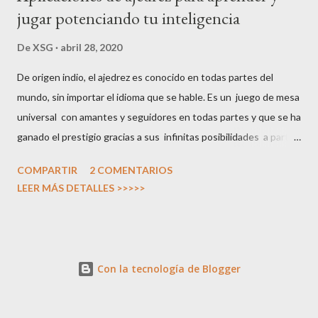
jugar potenciando tu inteligencia
De
XSG
abril 28, 2020
De origen indio, el ajedrez es conocido en todas partes del
mundo, sin importar el idioma que se hable. Es un juego de mesa
universal con amantes y seguidores en todas partes y que se ha
ganado el prestigio gracias a sus infinitas posibilidades a partir
de unas reglas, en principio, sencillas. Cara a cara, por internet,
COMPARTIR
2 COMENTARIOS
por correspondencia, con piezas de madera, de plástico o
LEER MÁS DETALLES >>>>>
virtuales, el ajedrez es un juego de guerra en el que táctica y
estrategia nos obligan a abrir nuestra mente, por lo que en
muchos centros educativos se fomenta su uso, bien como juego
completo o como excusa para aprender matemáticas . Si no
Con la tecnología de Blogger
sabes jugar al ajedrez o has olvidado parte de sus reglas, tienes
varios recursos para familiarizarte con este juego, desde vídeos
en YouTube a manuales escritos en páginas especializadas o