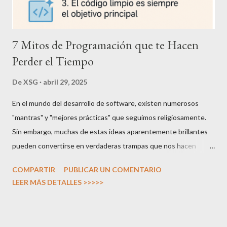
7 Mitos de Programación que te Hacen
Perder el Tiempo
De
XSG
abril 29, 2025
En el mundo del desarrollo de software, existen numerosos
"mantras" y "mejores prácticas" que seguimos religiosamente.
Sin embargo, muchas de estas ideas aparentemente brillantes
pueden convertirse en verdaderas trampas que nos hacen
desperdiciar tiempo valioso. Este análisis examina varios mitos
COMPARTIR
PUBLICAR UN COMENTARIO
de programación que, si bien pueden parecer sensatos a primera
LEER MÁS DETALLES >>>>>
vista, podrían estar obstaculizando tu productividad real. Mito 1:
Necesitas dominar las tecnologías más recientes para ser
relevante La trampa: El miedo a quedarse atrás (FOMO) nos