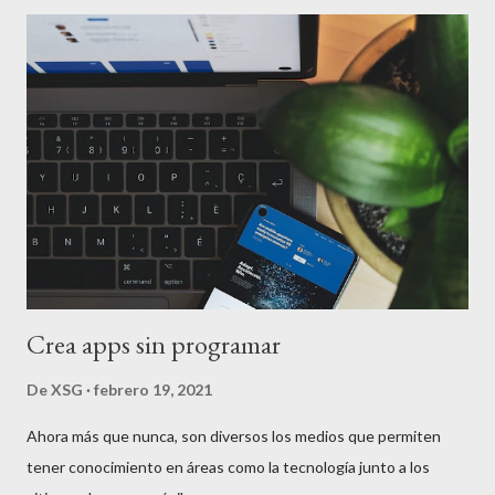
empuja a invertir continuamente tiempo en aprender cada
nuevo framework, lenguaje o herramienta que aparece en el
horizonte tecnológico. La realidad: Las tecnologías "dinosaurio"
siguen dominando el mundo real: WordPress y PHP continúan
ejecutando la mayoría de las aplicaciones web Java sigue siendo
el estándar en el mundo empresarial La mayoría de las bases de
datos siguen siendo SQL C++ continúa siendo fundamen...
Crea apps sin programar
De
XSG
febrero 19, 2021
Ahora más que nunca, son diversos los medios que permiten
tener conocimiento en áreas como la tecnología junto a los