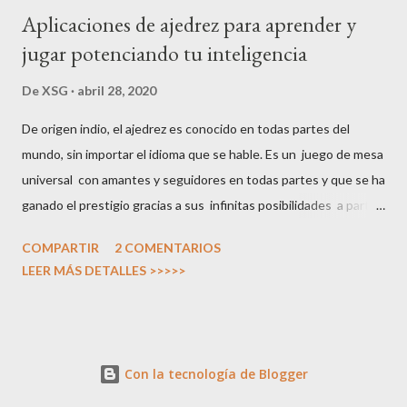
Aplicaciones de ajedrez para aprender y
jugar potenciando tu inteligencia
De
XSG
abril 28, 2020
De origen indio, el ajedrez es conocido en todas partes del
mundo, sin importar el idioma que se hable. Es un juego de mesa
universal con amantes y seguidores en todas partes y que se ha
ganado el prestigio gracias a sus infinitas posibilidades a partir
de unas reglas, en principio, sencillas. Cara a cara, por internet,
COMPARTIR
2 COMENTARIOS
por correspondencia, con piezas de madera, de plástico o
LEER MÁS DETALLES >>>>>
virtuales, el ajedrez es un juego de guerra en el que táctica y
estrategia nos obligan a abrir nuestra mente, por lo que en
muchos centros educativos se fomenta su uso, bien como juego
completo o como excusa para aprender matemáticas . Si no
Con la tecnología de Blogger
sabes jugar al ajedrez o has olvidado parte de sus reglas, tienes